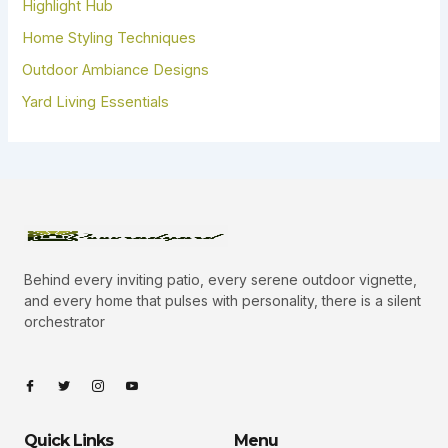
Highlight Hub
Home Styling Techniques
Outdoor Ambiance Designs
Yard Living Essentials
Behind every inviting patio, every serene outdoor vignette,
and every home that pulses with personality, there is a silent
orchestrator
I
I
I
I
c
c
c
c
o
o
o
o
n
n
n
n
-
-
-
-
Quick Links
Menu
f
t
i
y