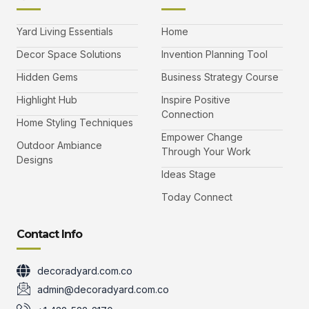
a
w
n
o
c
i
s
u
e
t
t
t
b
t
a
u
Yard Living Essentials
Home
o
e
g
b
o
r
r
e
k
a
-
Decor Space Solutions
Invention Planning Tool
m
v
-
Hidden Gems
Business Strategy Course
1
Highlight Hub
Inspire Positive
Connection
Home Styling Techniques
Empower Change
Outdoor Ambiance
Through Your Work
Designs
Ideas Stage
Today Connect
Contact Info
decoradyard.com.co
admin@decoradyard.com.co