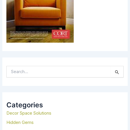
S
E
A
R
C
H
Categories
F
Decor Space Solutions
O
R
Hidden Gems
: